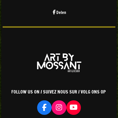
Delen
FOLLOW US ON / SUIVEZ NOUS SUR / VOLG ONS OP
F
I
Y
a
n
o