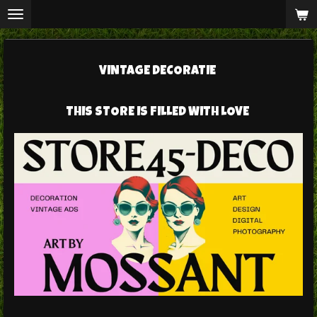
Ga
direct
naar
VINTAGE DECORATIE
de
hoofdinhoud
THIS STORE IS FILLED WITH LOVE