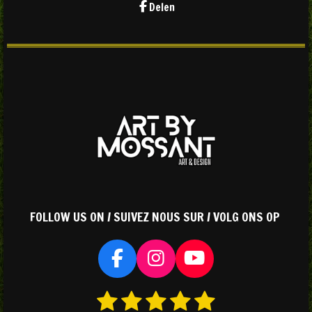
Delen
FOLLOW US ON / SUIVEZ NOUS SUR / VOLG ONS OP
F
I
Y
a
n
o
1
2
3
4
5
S
R
c
s
u