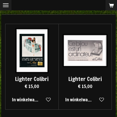
Ga
direct
naar
de
hoofdinhoud
Lighter Colibri
Lighter Colibri
€ 15,00
€ 15,00
In winkelwagen
In winkelwagen