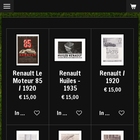
Ga
direct
naar
de
hoofdinhoud
Renault Le
Renault
Renault /
Moteur 85
Huiles -
1920
/ 1920
1935
€ 15,00
€ 15,00
€ 15,00
In winkelwagen
In winkelwagen
In winkelwagen