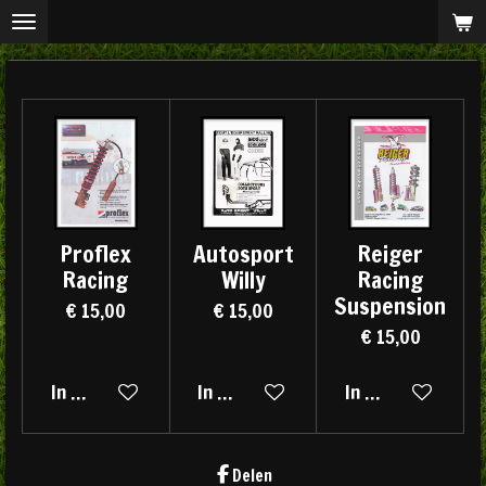
Ga
direct
naar
de
hoofdinhoud
Proflex
Autosport
Reiger
Racing
Willy
Racing
Suspension
€ 15,00
€ 15,00
€ 15,00
In winkelwagen
In winkelwagen
In winkelwagen
Delen