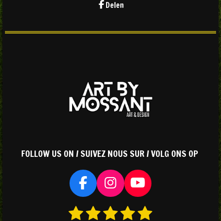
Delen
FOLLOW US ON / SUIVEZ NOUS SUR / VOLG ONS OP
F
I
Y
a
n
o
1
2
3
4
5
S
R
c
s
u