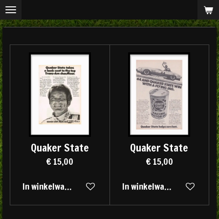
Ga
direct
naar
de
hoofdinhoud
Quaker State
Quaker State
€ 15,00
€ 15,00
In winkelwagen
In winkelwagen