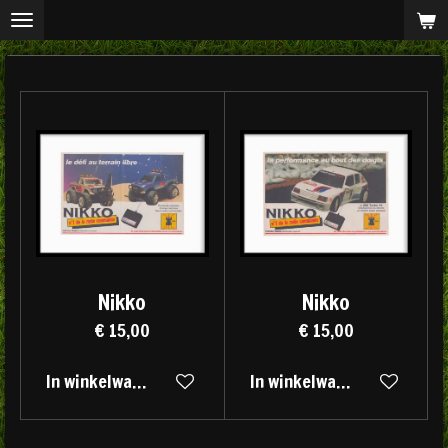
Ga
direct
naar
de
hoofdinhoud
Nikko
Nikko
€ 15,00
€ 15,00
In winkelwagen
In winkelwagen