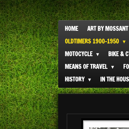
Ga
direct
naar
HOME
ART BY MOSSANT
de
OLDTIMERS 1900-1950
hoofdinhoud
MOTOCYCLE
BIKE & 
MEANS OF TRAVEL
F
HISTORY
IN THE HOU