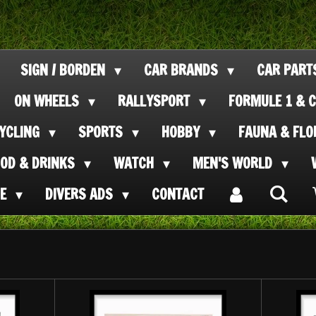
SIGN / BORDEN
CAR BRANDS
CAR PAR
ON WHEELS
RALLYSPORT
FORMULE 1 & C
CYCLING
SPORTS
HOBBY
FAUNA & FL
OOD & DRINKS
WATCH
MEN'S WORLD
SE
DIVERS ADS
CONTACT