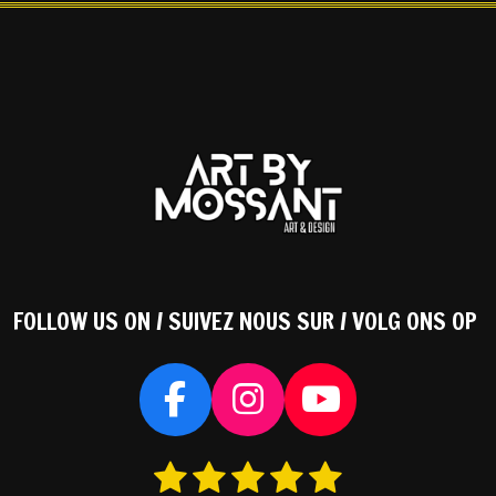
FOLLOW US ON / SUIVEZ NOUS SUR / VOLG ONS OP
F
I
Y
a
n
o
1
2
3
4
5
S
c
s
u