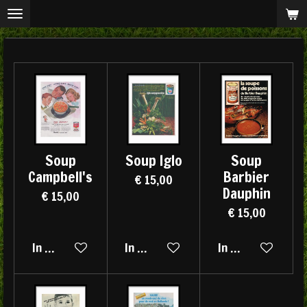
Ga
direct
naar
de
hoofdinhoud
Soup
Soup Iglo
Soup
Campbell's
Barbier
€ 15,00
Dauphin
€ 15,00
€ 15,00
In winkelwagen
In winkelwagen
In winkelwagen