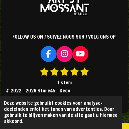
FOLLOW US ON / SUIVEZ NOUS SUR / VOLG ONS OP
F
I
Y
a
n
o
1
2
3
4
5
S
R
c
s
u
s
s
s
s
s
t
a
e
t
T
1 stem
e
b
a
u
t
t
t
t
t
t
© 2022 - 2026 Store45 - Deco
m
o
g
b
i
e
e
e
e
e
m
Powered by
JouwWeb
o
r
e
n
Deze website gebruikt cookies voor analyse-
r
r
r
r
r
e
k
a
doeleinden en/of het tonen van advertenties. Door
g
n
r
r
r
r
gebruik te blijven maken van de site gaat u hiermee
m
:
akkoord.
e
e
e
e
5