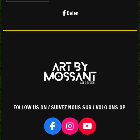
Delen
FOLLOW US ON / SUIVEZ NOUS SUR / VOLG ONS OP
F
I
Y
a
n
o