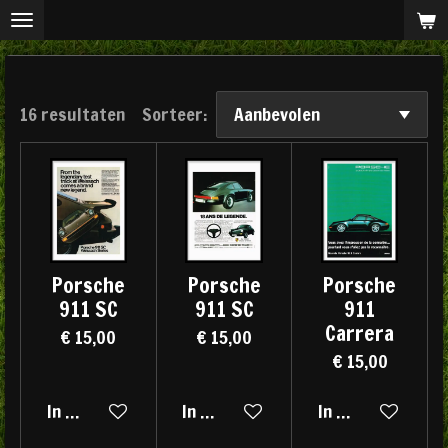
Ga
direct
naar
de
16 resultaten
Sorteer:
hoofdinhoud
Porsche
Porsche
Porsche
911 SC
911 SC
911
Carrera
€ 15,00
€ 15,00
€ 15,00
In winkelwagen
In winkelwagen
In winkelwagen