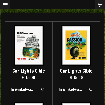
Ga
direct
naar
de
hoofdinhoud
Car Lights Cibie
Car Lights Cibie
€ 15,00
€ 15,00
In winkelwagen
In winkelwagen