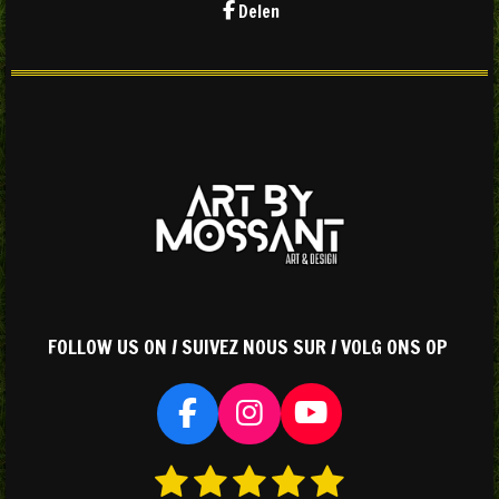
Delen
FOLLOW US ON / SUIVEZ NOUS SUR / VOLG ONS OP
F
I
Y
a
n
o
1
2
3
4
5
S
R
c
s
u