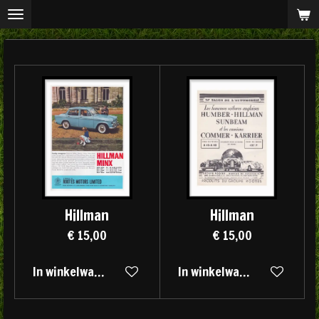
Ga
direct
naar
de
hoofdinhoud
Hillman
Hillman
€ 15,00
€ 15,00
In winkelwagen
In winkelwagen