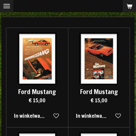
Ga
direct
naar
de
hoofdinhoud
Ford Mustang
Ford Mustang
€ 15,00
€ 15,00
In winkelwagen
In winkelwagen