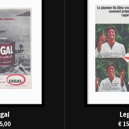
gal
Le
5,00
€ 1