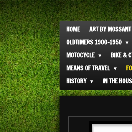
Ga
direct
naar
HOME
ART BY MOSSANT
de
OLDTIMERS 1900-1950
hoofdinhoud
MOTOCYCLE
BIKE & 
MEANS OF TRAVEL
F
HISTORY
IN THE HOU