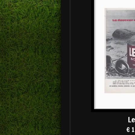
Le
€ 1