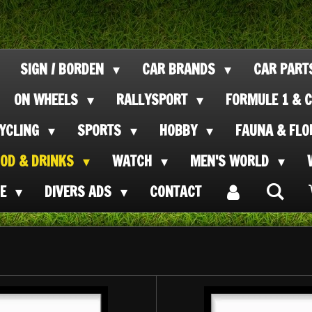
SIGN / BORDEN
CAR BRANDS
CAR PAR
ON WHEELS
RALLYSPORT
FORMULE 1 & C
CYCLING
SPORTS
HOBBY
FAUNA & FL
OOD & DRINKS
WATCH
MEN'S WORLD
SE
DIVERS ADS
CONTACT