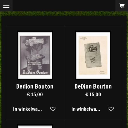
Ga
direct
naar
de
hoofdinhoud
Dedion Bouton
DeDion Bouton
€ 15,00
€ 15,00
In winkelwagen
In winkelwagen