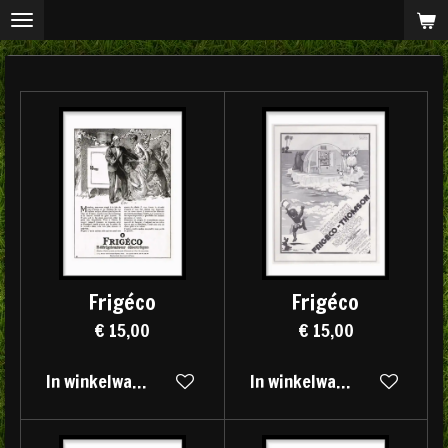
Ga
direct
naar
de
hoofdinhoud
Frigéco
Frigéco
€ 15,00
€ 15,00
In winkelwagen
In winkelwagen