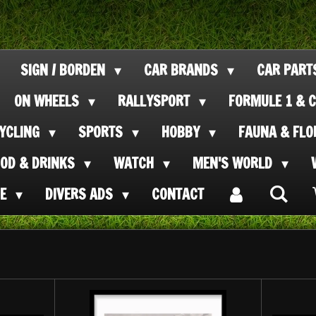
SIGN / BORDEN
CAR BRANDS
CAR PAR
ON WHEELS
RALLYSPORT
FORMULE 1 & C
CYCLING
SPORTS
HOBBY
FAUNA & FL
OOD & DRINKS
WATCH
MEN'S WORLD
SE
DIVERS ADS
CONTACT