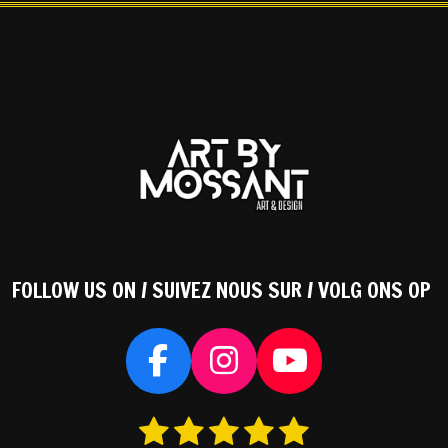
FOLLOW US ON / SUIVEZ NOUS SUR / VOLG ONS OP
F
I
Y
a
n
o
1
2
3
4
5
S
c
s
u