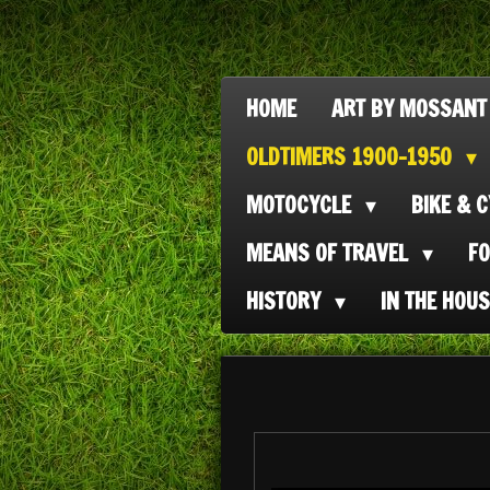
Ga
direct
naar
HOME
ART BY MOSSANT
de
OLDTIMERS 1900-1950
hoofdinhoud
MOTOCYCLE
BIKE & 
MEANS OF TRAVEL
F
HISTORY
IN THE HOU