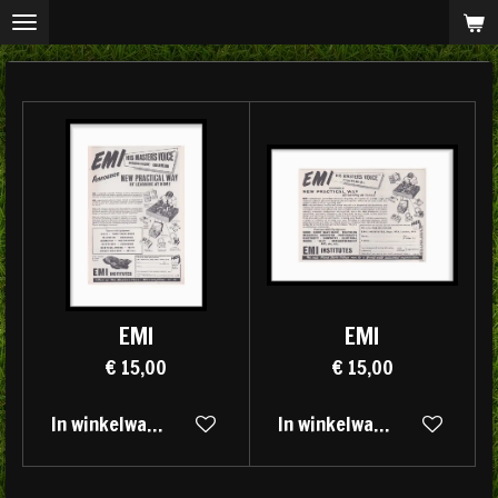
Ga
direct
naar
de
hoofdinhoud
EMI
EMI
€ 15,00
€ 15,00
In winkelwagen
In winkelwagen