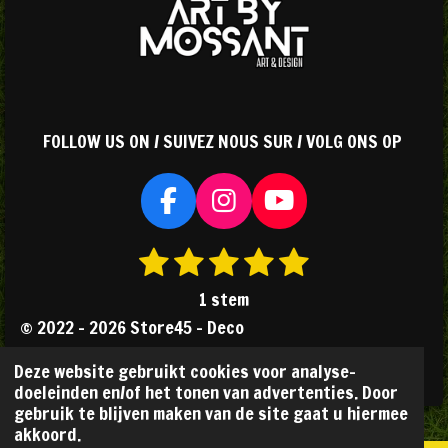
n
n
n
n
s
t
e
r
r
FOLLOW US ON / SUIVEZ NOUS SUR / VOLG ONS OP
e
n
F
I
Y
a
n
o
1
2
3
4
5
S
R
c
s
u
s
s
s
s
s
t
a
e
t
T
1 stem
e
b
a
u
t
t
t
t
t
t
© 2022 - 2026 Store45 - Deco
m
o
g
b
i
e
e
e
e
e
m
Powered by
JouwWeb
o
r
e
n
Deze website gebruikt cookies voor analyse-
r
r
r
r
r
e
k
a
doeleinden en/of het tonen van advertenties. Door
g
n
r
r
r
r
gebruik te blijven maken van de site gaat u hiermee
m
:
akkoord.