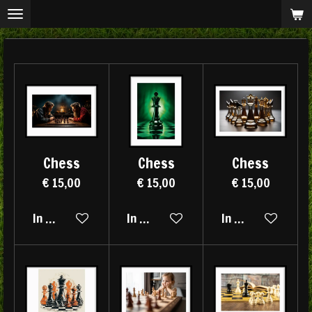
Ga
direct
naar
de
hoofdinhoud
Chess
Chess
Chess
€ 15,00
€ 15,00
€ 15,00
In winkelwagen
In winkelwagen
In winkelwagen