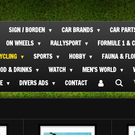
SIGN / BORDEN
CAR BRANDS
CAR PAR
ON WHEELS
RALLYSPORT
FORMULE 1 & C
CYCLING
SPORTS
HOBBY
FAUNA & FL
OOD & DRINKS
WATCH
MEN'S WORLD
SE
DIVERS ADS
CONTACT