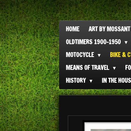
Ga
direct
naar
HOME
ART BY MOSSANT
de
OLDTIMERS 1900-1950
hoofdinhoud
MOTOCYCLE
BIKE & 
MEANS OF TRAVEL
F
HISTORY
IN THE HOU