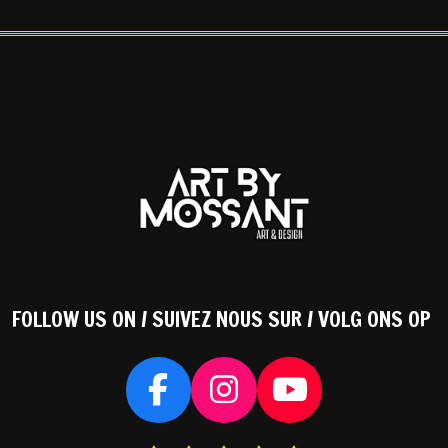
FOLLOW US ON / SUIVEZ NOUS SUR / VOLG ONS OP
F
I
Y
a
n
o