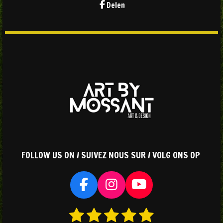
Delen
FOLLOW US ON / SUIVEZ NOUS SUR / VOLG ONS OP
F
I
Y
a
n
o
1
2
3
4
5
S
R
c
s
u