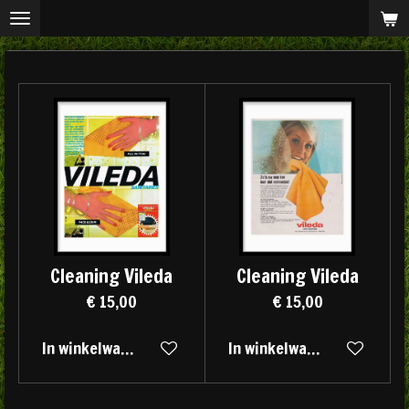
Ga
direct
naar
de
hoofdinhoud
Cleaning Vileda
Cleaning Vileda
€ 15,00
€ 15,00
In winkelwagen
In winkelwagen