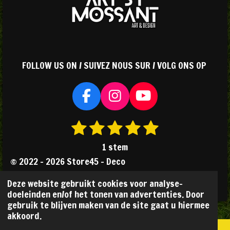
FOLLOW US ON / SUIVEZ NOUS SUR / VOLG ONS OP
F
I
Y
a
n
o
1
2
3
4
5
S
R
c
s
u
s
s
s
s
s
t
a
e
t
T
1 stem
e
b
a
u
t
t
t
t
t
t
© 2022 - 2026 Store45 - Deco
m
o
g
b
i
e
e
e
e
e
m
Powered by
JouwWeb
o
r
e
n
Deze website gebruikt cookies voor analyse-
r
r
r
r
r
e
k
a
doeleinden en/of het tonen van advertenties. Door
g
n
r
r
r
r
gebruik te blijven maken van de site gaat u hiermee
m
:
akkoord.
e
e
e
e
5