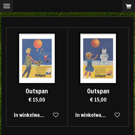
Ga
direct
naar
de
hoofdinhoud
Outspan
Outspan
€ 15,00
€ 15,00
In winkelwagen
In winkelwagen