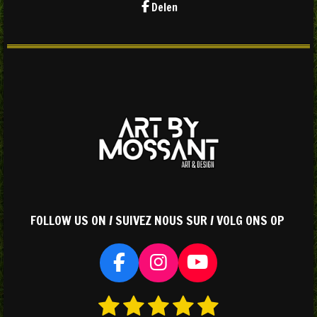
Delen
FOLLOW US ON / SUIVEZ NOUS SUR / VOLG ONS OP
F
I
Y
a
n
o
1
2
3
4
5
S
R
c
s
u