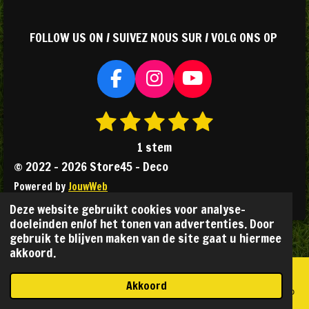
FOLLOW US ON / SUIVEZ NOUS SUR / VOLG ONS OP
F
I
Y
a
n
o
1
2
3
4
5
S
R
c
s
u
s
s
s
s
s
t
a
e
t
T
1 stem
e
b
a
u
t
t
t
t
t
t
© 2022 - 2026 Store45 - Deco
m
o
g
b
i
e
e
e
e
e
m
Powered by
JouwWeb
o
r
e
n
r
r
r
r
r
e
Deze website gebruikt cookies voor analyse-
k
a
g
n
r
r
r
r
doeleinden en/of het tonen van advertenties. Door
m
:
gebruik te blijven maken van de site gaat u hiermee
e
e
e
e
akkoord.
5
n
n
n
n
s
Akkoord
t
E-mailadres
Telefoonnummer
Kaart
Facebook
WhatsApp