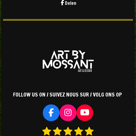
Delen
FOLLOW US ON / SUIVEZ NOUS SUR / VOLG ONS OP
F
I
Y
a
n
o
1
2
3
4
5
S
R
c
s
u