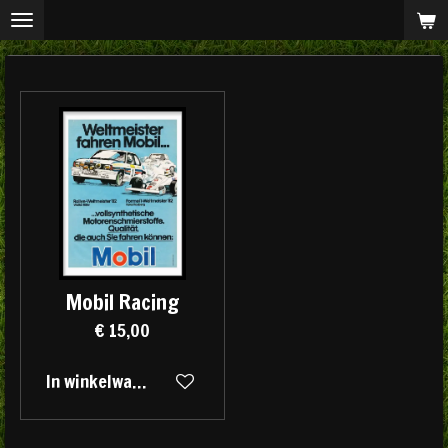
Ga
direct
naar
de
hoofdinhoud
Mobil Racing
€ 15,00
In winkelwagen