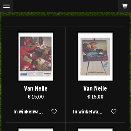
Ga
direct
naar
de
hoofdinhoud
Van Nelle
Van Nelle
€ 15,00
€ 15,00
In winkelwagen
In winkelwagen