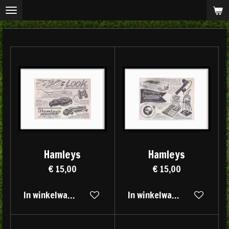
Ga
direct
naar
de
hoofdinhoud
Hamleys
Hamleys
€ 15,00
€ 15,00
In winkelwagen
In winkelwagen