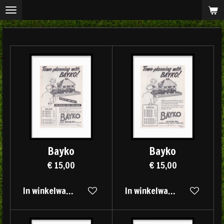
Ga
direct
naar
de
hoofdinhoud
Bayko
Bayko
€ 15,00
€ 15,00
In winkelwagen
In winkelwagen