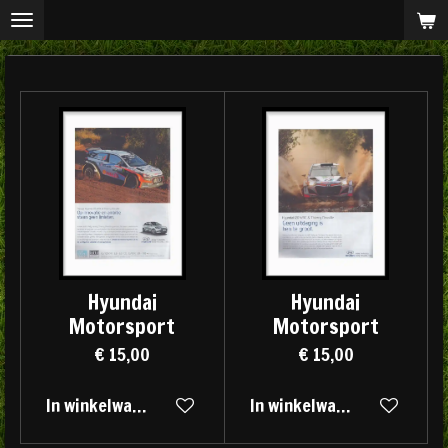
Ga
direct
naar
de
hoofdinhoud
Hyundai
Hyundai
Motorsport
Motorsport
€ 15,00
€ 15,00
In winkelwagen
In winkelwagen