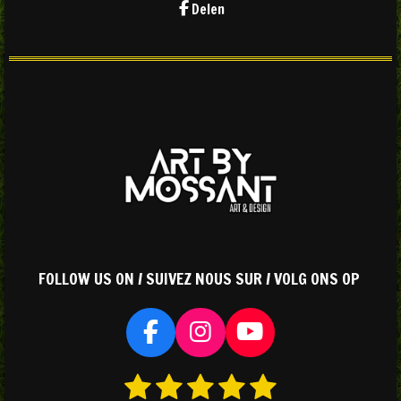
Delen
FOLLOW US ON / SUIVEZ NOUS SUR / VOLG ONS OP
F
I
Y
a
n
o
1
2
3
4
5
S
R
c
s
u