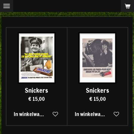
Ga
direct
naar
de
hoofdinhoud
Snickers
Snickers
€ 15,00
€ 15,00
In winkelwagen
In winkelwagen