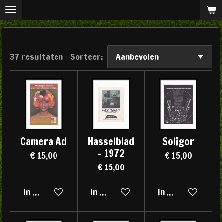
Ga
direct
naar
de
37 resultaten
Sorteer:
hoofdinhoud
Camera Ad
Hasselblad
Soligor
- 1972
€ 15,00
€ 15,00
€ 15,00
In winkelwagen
In winkelwagen
In winkelwagen