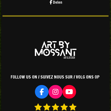
Delen
FOLLOW US ON / SUIVEZ NOUS SUR / VOLG ONS OP
F
I
Y
a
n
o
1
2
3
4
5
S
R
c
s
u